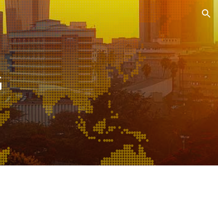
ion
G